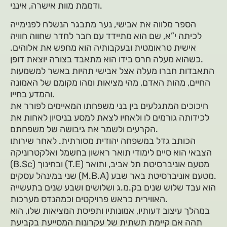
ודממת מוות אישרה, אינני.
הספר מלווה את אבישי, נער מתבגר הנשלח לפנימייה
לכיתה י”א, שם הוא מתיידד עם חבר לחדר שחווה חוויה
אישית טראומטית ובעקבותיה הוא מחפש את אלוהים.
כשהוא מעלה חרס בידו הוא מתאבד בצורה יוצאת דופן.
התאבדות חברו מעלה אצל אבישי תהיות באשר למשמעות
החיים, מהות האדם, מהי מציאות ומהו מקומם של האמונה
והמדע בחייו.
חיכוכים המתגלעים בין בני משפחתו המאיימים לפורר את
לכידותה גורמים לו ולאחיו לצאת למסע בניסיון לאחות את
הקרעים ולשמר את גיבושה של משפחתם.
הכותב גדל במשפחה יהודית מסורתית. לאחר שירותו
הצבאי הוא סיים לימודי תואר ראשון בחשמל ואלקטרוניקה
(B.Sc) ובחינוך (T.E) מטעם אוניברסיטת תל אביב, ותואר
שני במינהל עסקים (M.B.A) מטעם אוניברסיטת באר שבע.
הוא עבד שלוש שנים בק.מ.ג ושלושים ושבע שנים בתעשייה
האווירית כראש פרויקטים וכמהנדס מערכות.
במהלך עיצוב דעותיו, אמונותיו ותפיסת המציאות שלו, הוא
תהה אם קיימת תשתית של עקרונות המסייעת בקביעת