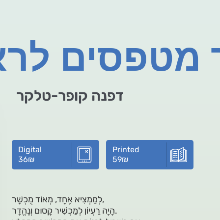
 מטפסים לר
דפנה קופר-טלקר
Digital
Printed
36
₪
59
₪
לְמַמְצִיא אֶחָד, מְאוֹד מֻכְשָׁר,
הָיָה רַעְיוֹן לְמַכְשִׁיר קָסוּם וְנֶהֱדָר.