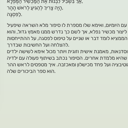
אַךְ בִּשְׁבִיל לִבְנוֹת אֶת הַמַּכְשִׁיר הַמֻּפְלָא,
הָיָה צָרִיךְ לְהַגִּיעַ לְרֹאשׁ הָהָר,
לַפִּסְגָּה.
 היומיום, ואימא שלו מספרת לו סיפור מלא השראה שיפעיל
ה ליצור מכשיר נפלא, אך לשם כך נדרש ממנו מאמץ גדול, והוא
הממציא לומד דבר או שניים על טיפוס לפסגה, על ההתייחסות
להצלחה ועל החשיבות שבדרך.
דנאות, מאמנת אישית וזוגית ויותר מכול אימא לשישה ילדים
 שהיא מלמדת אחרים. הסיפור נכתב בשיתוף פעולה עם ילדיה
וטיבציה ועל פחד מכישלון ומאכזבה. איך מטפסים לראש ההר
הוא ספר הביכורים שלה.