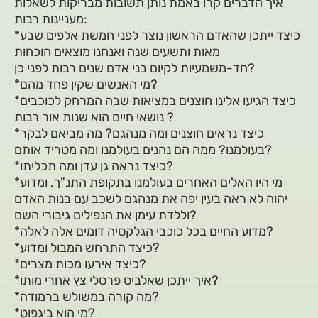
איך הדברים קרו באמת נותן תשובות מבריקות לשאלות
מעניינות רבות:
*כיצד ייתכן שהאדם הראשון נוצר לפני חמשת אלפים שבע
מאות ותשעים שנה ואנחנו מוצאים הוכחות
חד-משמעיות לקיום בני אדם שנים רבות לפני כן?
*מי האנשים שקין פחד מהם?
*כיצד הגיעו אלינו חוצנים במציאות שבה המרחק לכוכבים
נושאי חיים הוא שנות אור רבות ?
*כיצד נראים חוצנים ומה מנהגם? מה מביאם לבקר
בעולמנו? ממה הם נהנים בעולמנו ומה מטריד אותם?
*כיצד נראה גן עדן ומה תכליתו?
*מי היו האלים האחרים בעולמנו בתקופת התנ"ך, ומדוע
יהוה לא ראה בעין יפה את מנהגם לשכב עם בנות האדם
וללדת עימן את הנפילים גיבורי השם?
*מדוע החיים בכל כוכבי הגלקסיה דומים אלה לאלה?
*כיצד התרחש המבול ומדוע?
*כיצד אירעו מכות מצרים?
*איך ייתכן שאלביס פרסלי צץ אחרי מותו?
*מה קורה במשולש ברמודה?
*מי הוא ביגפוט?