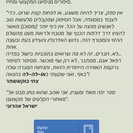
סיפורים מניסיונו המקצועי ומחייו.
"אין ספק. צריך להיות משוגע, או לפחות קצת שרוט, כדי
לעבוד במסעדה, אבל הסיפוק שמקבלים מלעשות טוב
לאנשים מפצה על הכל. אין כיף יותר (ומסוכן) מאשר
להציץ דרך דלתות הכנף של מטבח ולראות מעט מהעולם
ההזוי והמוטרף הזה, גדוש האדרנלין והעידון בעת ובעונה
אחת.
לא, חברים, זה לא מה שרואים בתוכניות בישול במדיה…
רפאל אגם, מסתבר, לא רק שף מוכשר. מסיפור לסיפור
נרקמת האווירה הייחודית הזאת, והניחוח המגרה עולה
בהנאה"!
באף, ואני שקעתי ב
אוֹ-לה-לה
צחי בוקששתר
"ספר יפה מאוד ומעניין. אני אוהב שהוא נותן מבט אל
מאחורי הקלעים של מקצוענו".
ישראל אהרוני
Digital
35
₪