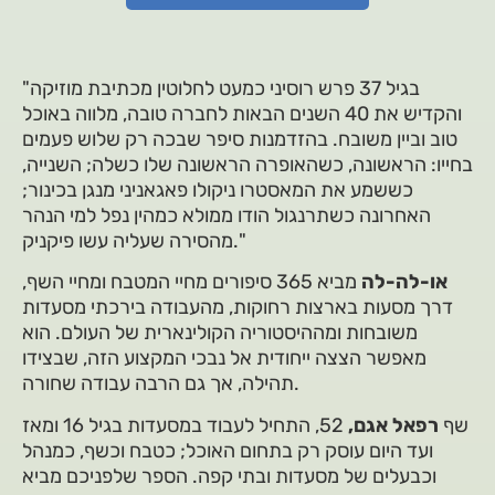
"בגיל 37 פרש רוסיני כמעט לחלוטין מכתיבת מוזיקה
והקדיש את 40 השנים הבאות לחברה טובה, מלווה באוכל
טוב וביין משובח. בהזדמנות סיפר שבכה רק שלוש פעמים
בחייו: הראשונה, כשהאופרה הראשונה שלו כשלה; השנייה,
כששמע את המאסטרו ניקולו פאגאניני מנגן בכינור;
האחרונה כשתרנגול הודו ממולא כמהין נפל למי הנהר
מהסירה שעליה עשו פיקניק."
או-לה-לה
מביא 365 סיפורים מחיי המטבח ומחיי השף,
דרך מסעות בארצות רחוקות, מהעבודה בירכתי מסעדות
משובחות ומההיסטוריה הקולינארית של העולם. הוא
מאפשר הצצה ייחודית אל נבכי המקצוע הזה, שבצידו
תהילה, אך גם הרבה עבודה שחורה.
שף
רפאל אגם,
52, התחיל לעבוד במסעדות בגיל 16 ומאז
ועד היום עוסק רק בתחום האוכל; כטבח וכשף, כמנהל
וכבעלים של מסעדות ובתי קפה. הספר שלפניכם מביא