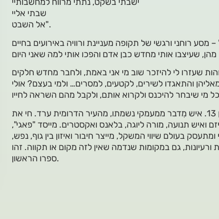
ישבתי בשקט, נתתי מרווח למחשבותיי
שבתי אליי
אל השבט".
 מסע רוחני ורגשי של תקופה מעניינת ורוויה באירועים בחיים
ות שעזרו לי להיזכר שוב מי אני באמת, ולחבר מחדש חלקים
 מאליהן והתאגדו לשירים, לקטעים, למסרים… ולמי בעצם? אולי
דור פגליארי, בן 37. אבא לאיתן, בן 13. איש מִדבר ממעמקי נשמתו, מהעיר הדרומית ערד. חי את
זם ואיש תנועה, מורה ליוגה, בלאנס ואקסטרים. מייסד "פאגי",
מתעסק בעולם שיווי המשקל, מייצר חיבור ואיזון בין גוף, נפש,
עות ורעיונות, גם במקומות שנדמה שאין לזה מקום או תקווה. זהו
ספרו הראשון.