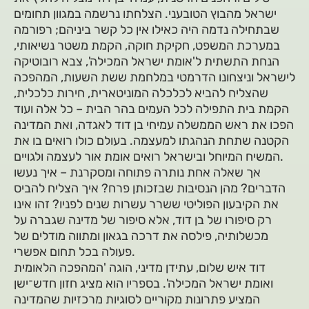
ישראל מהבוץ הטובעני. הצלחתו נרשמה במגוון תחומים
שבתחילה נדמה היה כאילו אין כל קשר ביניהם; רפורמה
במערכת המשפט, חקיקת חוקה, הקמת משטר נשיאותי,
הנחת התשתית ל'אומת ישראל המכילה', צבא רובוטיקה
לישראל וניצחונו הדרמטי במלחמת ששת השעות, המהפכה
שהצליח להביא לכלכלה המוניטארית, חירות כלכלית,
הקמת בית התפילה לכל העמים בהר הבית – כל אלה ועוד
הפכו את ראש הממשלה עמיחי בן דוד לאגדה, ואת המדינה
הקטנה שתחת הנהגתו למעצמה. בעולם כולו רואים בו את
המשיח המיוחל ובישראל רואים אומת אור לעצמה ולגויים.
אך שאלה אחת נותרה פתוחה ומסקרנת – איך נעשו
הדברים? מהן הנסיבות שבזכותן פרח? איך הצליח להביס
את הקיבעון הפוליטי ששרר עשרות שנים לפניו? זהו אינו
רק סיפורו של בן דוד, אלא סיפור של מדינה שגברה על
מכשלותיה, פילסה את דרכה בגאון ומתווה מודלים של
פעולה בכל תחום אפשרי.
דוד איש שלום, עתידן מדיני, הוגה 'המהפכה הלאומית
ואומת ישראל המכילה'. בספריו הוא מציג חזון חדש־ישן
המציע פתרונות מקוריים לסוגיות מרכזיות שהמדינה