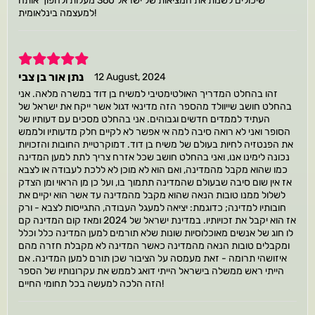
שיכולים לשנות את המציאות של ישראל 360 מעלות ולהפוך אותה
למעצמה בינלאומית!
5
נתן אור בן צבי
12 August, 2024
זהו בהחלט המדריך האולטימטיבי למשיח בן דוד במשרה מלאה. אני
בהחלט חושב שייוולד מהספר הזה מדינאי דגול אשר ייקח את ישראל של
העתיד לממדים חדשים וגבוהים. אני בהחלט מסכים עם דעותיו של
הסופר ואני לא רואה סיבה למה אי אפשר לא לקיים חלק מדעותיו ולממש
את הפנטזיה לחיות בעולם של משיח בן דוד. דמוקרטיית החובות והזכויות
נכונה לימינו אנו, ואני בהחלט חושב שכל אזרח צריך לתת למען המדינה
כמו שהוא מקבל מהמדינה, ואם הוא לא מוכן לא ללכת לעבודה או לצבא
אז אין שום סיבה שבעולם שהמדינה תתמוך בו, ועל כן מן הראוי ומן הצדק
לשלול ממנו טובות הנאה שהוא מקבל מהמדינה עד אשר הוא יקיים את
חובותיו למדינה; כדוגמת: יציאה למעגל העבודה, התגייסות לצבא - ורק
אז הוא יקבל את זכויותיו. במדינת ישראל של 2024 ומאז קום המדינה קם
לו חוג של אנשים מאוכלוסיות שונות שלא תורמים למען המדינה כלל וכלל
ומקבלים טובות הנאה מהמדינה כאשר המדינה לא מקבלת חזרה מהם
איזושהי תרומה - זאת מעמסה על הציבור שכן תורם למען המדינה. אם
הייתי ראש ממשלה בישראל הייתי דואג לממש את עקרונותיו של הספר
הזה הלכה למעשה בכל תחומי החיים!