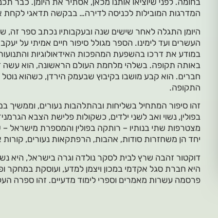
בחומה. לפני שיוציאו אותנו מכאן, אסתיר את היומן. כבר תכ
המדרגות המובילות לכניסה לדירה… בבקשה תדאגי לקחת אות
היומן התגלה לאחר שישים שנה ובעקבותיו נכתב ספר זה, 
העשרים ועד לימינו. הספר מגולל סיפור חיים אמיתי על יעקב
במודע את דרכו בהשפעת המהפכות האידאולוגיות והתנועות 
באותה תקופה. בשלהי מלחמת העולם הראשונה, הוא עשה ד
חברים. הוא קבע מושבו בקיבוץ שבעמק הירדן, כשהוא נוטל ח
התקופה.
זהו סיפור המתחיל בשליחות ובהתלהבות נעורים, וממשיך במ
בפולין, נשוי ואב לשני ילדים, כשקולות פלישת הצבא הגרמני
מצטרפות שתי בנותיו – רותקה בפולין והמספרת מישראל – ש
יחד הן משחזרות סודות, אהבות, הרפתקאות נעורים, קורות אבי
דוקטור זהבה שרץ לבית לסקר נולדה וגרה בישראל, היא נשו
היא חברת סגל אקדמי במכון ויצמן למדע, ועוסקת במחקר ופי
פרסמה עשרות מאמרים וספרי לימוד מדעיים. זהו ספרה העל